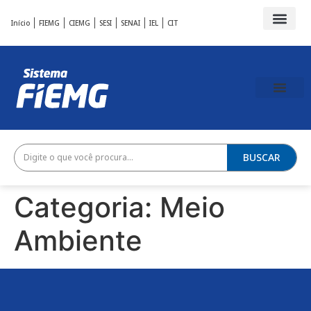
Início
FIEMG
CIEMG
SESI
SENAI
IEL
CIT
BUSCAR
Categoria:
Meio
Ambiente