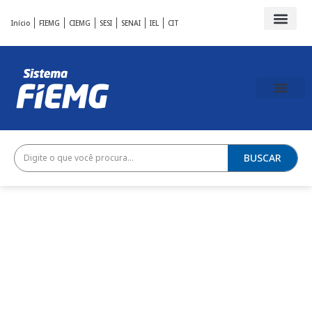
Início
FIEMG
CIEMG
SESI
SENAI
IEL
CIT
BUSCAR