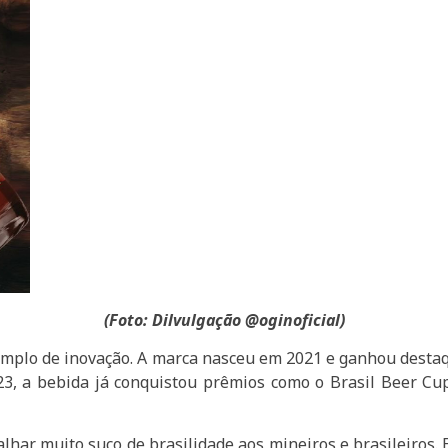
(Foto: Dilvulgação @oginoficial)
xemplo de inovação. A marca nasceu em 2021 e ganhou destaq
3, a bebida já conquistou prêmios como o Brasil Beer Cup
alhar muito suco de brasilidade aos mineiros e brasileiros