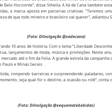
e Belo Horizonte”, disse Sthella. A Xá de Cana também esta
ebidas, a marca aposta em parcerias criativas. “Teremos 
za de que todo mineiro e brasileiro vai querer”, adiantou S
(Foto: Dilvulgação @xadecana)
ndo 10 anos de história. Com o tema “Liberdade Desconhec
rua, lançamentos de moda, música e promoções. Neste ano, 
 mercado até o fim da Folia. A grande estrela da campanha
ão Paulo e Minas Gerais
bida, rompendo barreiras e surpreendendo paladares, con
 momento, seja qual for o destino, a ocasião ou rolê”, conta
(Foto: Dilvulgação @xequematebebidas)