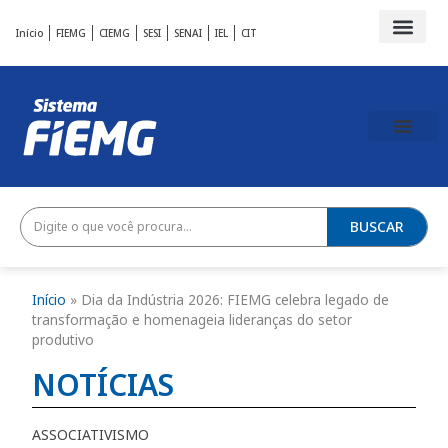
Início
FIEMG
CIEMG
SESI
SENAI
IEL
CIT
BUSCAR
Início
»
Dia da Indústria 2026: FIEMG celebra legado de
transformação e homenageia lideranças do setor
produtivo
NOTÍCIAS
ASSOCIATIVISMO