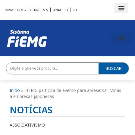
Início
FIEMG
CIEMG
SESI
SENAI
IEL
CIT
BUSCAR
Início
»
FIEMG participa de evento para apresentar Minas
a empresas japonesas
NOTÍCIAS
ASSOCIATIVISMO