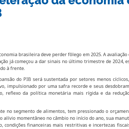
eleração da economia 
B
onomia brasileira deve perder fôlego em 2025. A avaliação
ação já começou a dar sinais no último trimestre de 2024, 
o à frente.
ansão do PIB será sustentada por setores menos cíclicos, 
vo, impulsionado por uma safra recorde e seus desdobrame
, reflexo da política monetária mais rígida e da redução
nte no segmento de alimentos, tem pressionado o orçamen
o alívio momentâneo no câmbio no início do ano, sua manut
o, condições financeiras mais restritivas e incertezas fisc