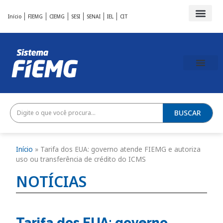
Início
FIEMG
CIEMG
SESI
SENAI
IEL
CIT
BUSCAR
Início
»
Tarifa dos EUA: governo atende FIEMG e autoriza
uso ou transferência de crédito do ICMS
NOTÍCIAS
Tarifa dos EUA: governo