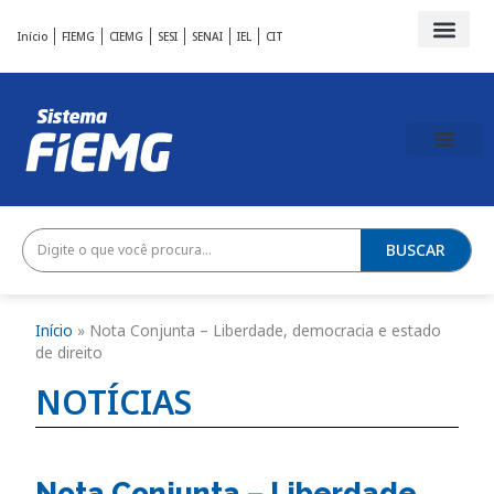
Início
FIEMG
CIEMG
SESI
SENAI
IEL
CIT
BUSCAR
Início
»
Nota Conjunta – Liberdade, democracia e estado
de direito
NOTÍCIAS
Nota Conjunta – Liberdade,