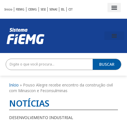
Início
FIEMG
CIEMG
SESI
SENAI
IEL
CIT
BUSCAR
Início
»
Pouso Alegre recebe encontro da construção civil
com Minascon e Feconsulminas
NOTÍCIAS
DESENVOLVIMENTO INDUSTRIAL