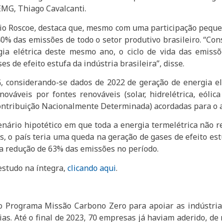
EMG, Thiago Cavalcanti.
o Roscoe, destaca que, mesmo com uma participação pequen
0% das emissões de todo o setor produtivo brasileiro. “Con
ia elétrica deste mesmo ano, o ciclo de vida das emissõ
s de efeito estufa da indústria brasileira”, disse.
 considerando-se dados de 2022 de geração de energia el
nováveis por fontes renováveis (solar, hidrelétrica, eól
(Contribuição Nacionalmente Determinada) acordadas para o 
nário hipotético em que toda a energia termelétrica não r
s, o país teria uma queda na geração de gases de efeito es
a redução de 63% das emissões no período.
studo na íntegra,
clicando aqui
.
o Programa Missão Carbono Zero para apoiar as indústria
ias. Até o final de 2023, 70 empresas já haviam aderido, de