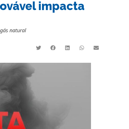
novável impacta
 gás natural