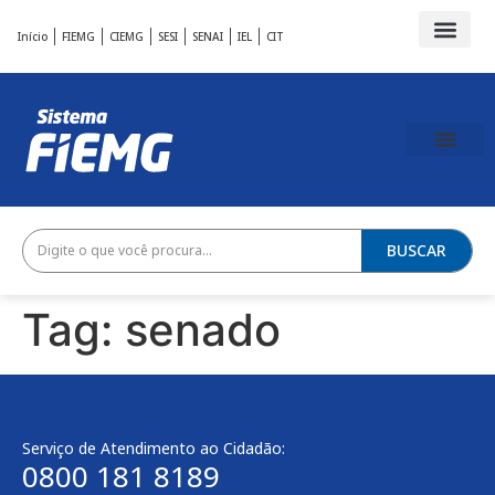
Início
FIEMG
CIEMG
SESI
SENAI
IEL
CIT
BUSCAR
Tag:
senado
Serviço de Atendimento ao Cidadão:
0800 181 8189