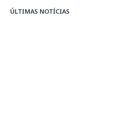
ÚLTIMAS NOTÍCIAS
Rafa Castro apresenta novo álbum no
Teatro de Bolso SESIMINAS
05/08/2026
Leia mais