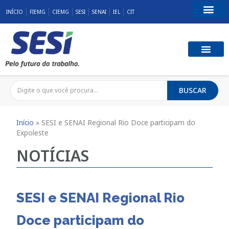
INÍCIO
FIEMG
CIEMG
SESI
SENAI
IEL
CIT
Fale Conosco
SST E QUALID
RESPONSABILID
BUSCAR
Início
»
SESI e SENAI Regional Rio Doce participam do
Expoleste
NOTÍCIAS
SESI e SENAI Regional Rio
Doce participam do