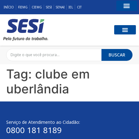
INÍCIO
FIEMG
CIEMG
SESI
SENAI
IEL
CIT
Fale Conosco
SST E QUALID
RESPONSABILID
BUSCAR
Tag:
clube em
uberlândia
Serviço de Atendimento ao Cidadão:
0800 181 8189