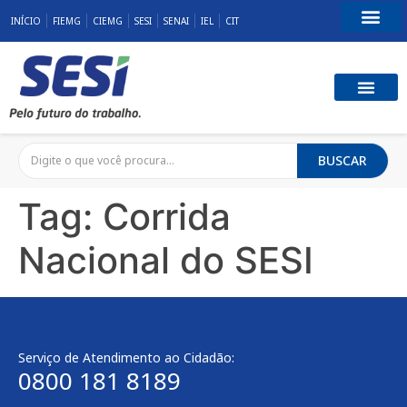
INÍCIO
FIEMG
CIEMG
SESI
SENAI
IEL
CIT
Fale Conosco
SST E QUALID
RESPONSABILID
BUSCAR
Tag:
Corrida
Nacional do SESI
Serviço de Atendimento ao Cidadão:
0800 181 8189