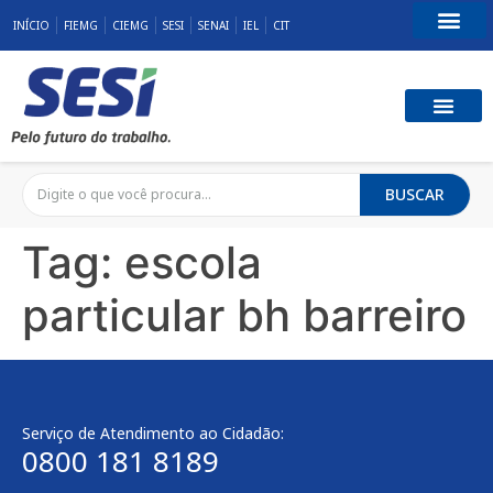
INÍCIO
FIEMG
CIEMG
SESI
SENAI
IEL
CIT
Fale Conosco
SST E QUALID
RESPONSABILID
BUSCAR
Tag:
escola
particular bh barreiro
Serviço de Atendimento ao Cidadão:
0800 181 8189