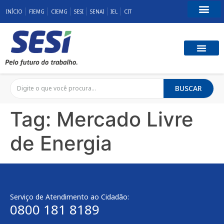
INÍCIO
FIEMG
CIEMG
SESI
SENAI
IEL
CIT
Fale Conosco
SST E QUALID
RESPONSABILID
BUSCAR
Tag:
Mercado Livre
de Energia
Serviço de Atendimento ao Cidadão:
0800 181 8189