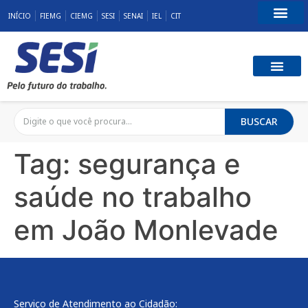
INÍCIO
FIEMG
CIEMG
SESI
SENAI
IEL
CIT
Fale Conosco
SST E QUALID
RESPONSABILID
BUSCAR
Tag:
segurança e
saúde no trabalho
em João Monlevade
Serviço de Atendimento ao Cidadão: