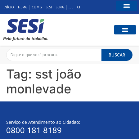
INÍCIO
FIEMG
CIEMG
SESI
SENAI
IEL
CIT
Fale Conosco
SST E QUALID
RESPONSABILID
BUSCAR
Tag:
sst joão
monlevade
Serviço de Atendimento ao Cidadão:
0800 181 8189