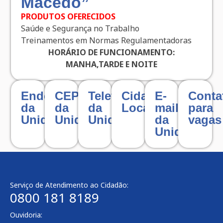
Macedo”
PRODUTOS OFERECIDOS
Saúde e Segurança no Trabalho
Treinamentos em Normas Regulamentadoras
HORÁRIO DE FUNCIONAMENTO:
MANHA,TARDE E NOITE
Endereço
CEP
Telefone
Cidade
E-
Conta
da
da
da
Localizada
mail
para
Unidade
Unidade
Unidade
da
vagas
Unidade
Serviço de Atendimento ao Cidadão:
0800 181 8189
Ouvidoria: