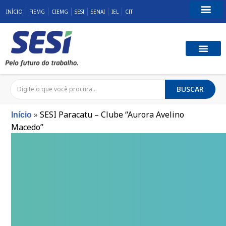
INÍCIO
FIEMG
CIEMG
SESI
SENAI
IEL
CIT
Fale Conosco
SST E QUALID
RESPONSABILID
BUSCAR
»
SESI Paracatu – Clube “Aurora Avelino
Início
Macedo”