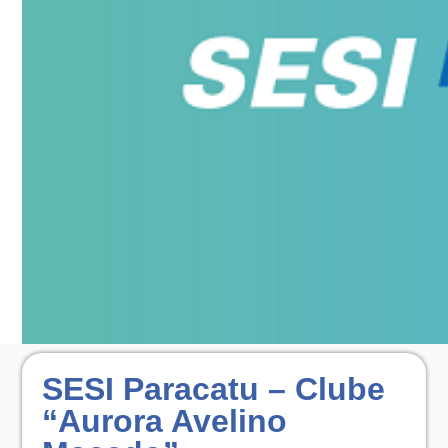
SESI Paracatu – Clube
“Aurora Avelino