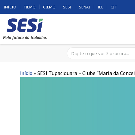
INÍCIO
FIEMG
CIEMG
SESI
SENAI
IEL
CIT
»
SESI Tupaciguara – Clube “Maria da Conce
Início