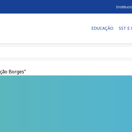
Instituci
EDUCAÇÃO
SST E
ição Borges”