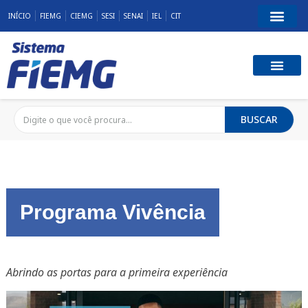
INÍCIO
FIEMG
CIEMG
SESI
SENAI
IEL
CIT
BUSCAR
Programa Vivência
Abrindo as portas para a primeira experiência