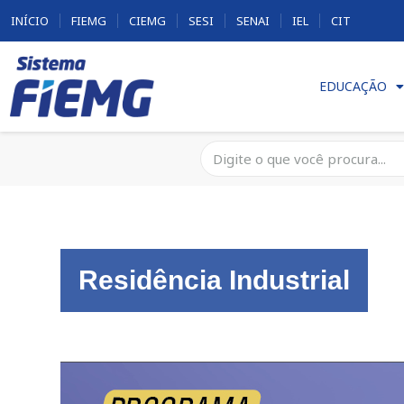
INÍCIO
FIEMG
CIEMG
SESI
SENAI
IEL
CIT
EDUCAÇÃO
Residência Industrial