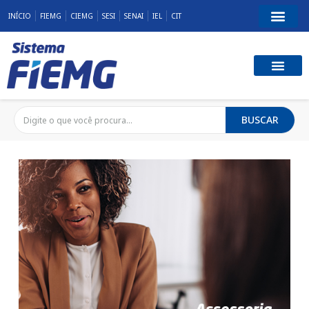
INÍCIO
FIEMG
CIEMG
SESI
SENAI
IEL
CIT
BUSCAR