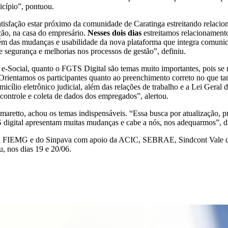
icípio”, pontuou.
tisfação estar próximo da comunidade de Caratinga estreitando relacio
ção, na casa do empresário.
Nesses dois dias
estreitamos relacionamento
lém das mudanças e usabilidade da nova plataforma que integra comunic
e segurança e melhorias nos processos de gestão”, definiu.
e-Social, quanto o FGTS Digital são temas muito importantes, pois s
“Orientamos os participantes quanto ao preenchimento correto no que tan
domicílio eletrônico judicial, além das relações de trabalho e a Lei Ge
controle e coleta de dados dos empregados”, alertou.
maretto, achou os temas indispensáveis. “Essa busca por atualização, p
S digital apresentam muitas mudanças e cabe a nós, nos adequarmos”, d
a FIEMG e do Sinpava com apoio da ACIC, SEBRAE, Sindcont Vale do
 nos dias 19 e 20/06.