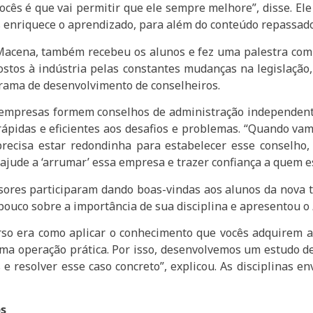
vocês é que vai permitir que ele sempre melhore”, disse. El
s enriquece o aprendizado, para além do conteúdo repassado
Macena, também recebeu os alunos e fez uma palestra com
stos à indústria pelas constantes mudanças na legislação, 
ograma de desenvolvimento de conselheiros.
 empresas formem conselhos de administração independen
ápidas e eficientes aos desafios e problemas. “Quando va
recisa estar redondinha para estabelecer esse conselho,
jude a ‘arrumar’ essa empresa e trazer confiança a quem es
sores participaram dando boas-vindas aos alunos da nova 
pouco sobre a importância de sua disciplina e apresentou o
o era como aplicar o conhecimento que vocês adquirem ao 
uma operação prática. Por isso, desenvolvemos um estudo de
 e resolver esse caso concreto”, explicou. As disciplinas e
os