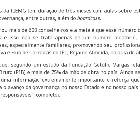
da FIEMG tem duração de três meses com aulas sobre estrat
governança, entre outras, além do
boardcase
.
mou mais de 600 conselheiros e a meta é que esse número do
dos e isso não se trata apenas de um número aleatório,
as, especialmente familiares, promovendo seu profissiona
va e Hub de Carreiras do IEL, Rejaine Almeida, na aula de a
rque, segundo um estudo da Fundação Getúlio Vargas, el
ruto (PIB) e mais de 75% da mão de obra no país. Ainda s
é uma informação extremamente importante e reforça qu
a o avanço da governança no nosso Estado e no nosso país
 responsáveis”, completou.