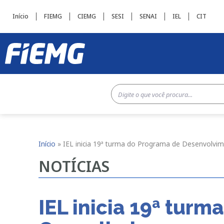
Início
FIEMG
CIEMG
SESI
SENAI
IEL
CIT
Início
»
IEL inicia 19ª turma do Programa de Desenvolvi
NOTÍCIAS
IEL inicia 19ª tur