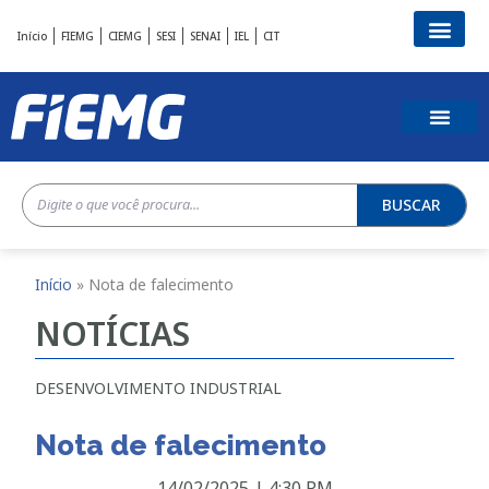
Início
FIEMG
CIEMG
SESI
SENAI
IEL
CIT
BUSCAR
Início
»
Nota de falecimento
NOTÍCIAS
DESENVOLVIMENTO INDUSTRIAL
Nota de falecimento
14/02/2025
|
4:30 PM