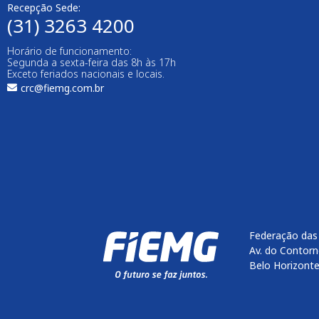
Recepção Sede:
(31) 3263 4200
Horário de funcionamento:
Segunda a sexta-feira das 8h às 17h
Exceto feriados nacionais e locais.
crc@fiemg.com.br
Federação das 
Av. do Contorn
Belo Horizont
Enviar
btn-02
btn-03
btn-04