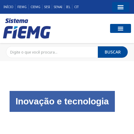
INÍCIO
FIEMG
CIEMG
SESI
SENAI
IEL
CIT
BUSCAR
Inovação e tecnologia