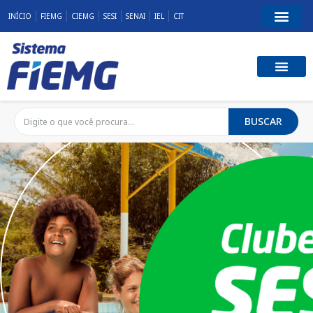
INÍCIO
FIEMG
CIEMG
SESI
SENAI
IEL
CIT
BUSCAR