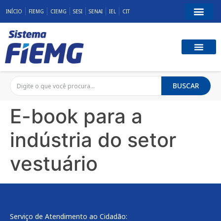
INÍCIO
FIEMG
CIEMG
SESI
SENAI
IEL
CIT
BUSCAR
E-book para a
indústria do setor
vestuário
Serviço de Atendimento ao Cidadão: