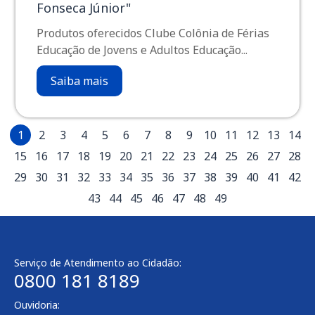
Fonseca Júnior"
Produtos oferecidos Clube Colônia de Férias
Educação de Jovens e Adultos Educação...
Saiba mais
1
2
3
4
5
6
7
8
9
10
11
12
13
14
15
16
17
18
19
20
21
22
23
24
25
26
27
28
29
30
31
32
33
34
35
36
37
38
39
40
41
42
43
44
45
46
47
48
49
Serviço de Atendimento ao Cidadão:
0800 181 8189
Ouvidoria: