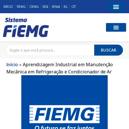
INÍCIO
FIEMG
CIEMG
SESI
SENAI
IEL
CIT
BUSCAR
»
Aprendizagem Industrial em Manutenção
Início
Mecânica em Refrigeração e Condicionador de Ar