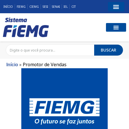
INÍCIO
FIEMG
CIEMG
SESI
SENAI
IEL
CIT
BUSCAR
»
Promotor de Vendas
Início