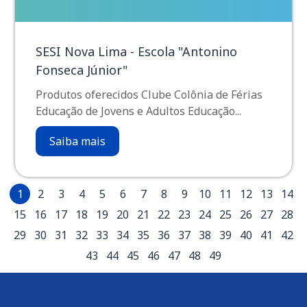
SESI Nova Lima - Escola "Antonino
Fonseca Júnior"
Produtos oferecidos Clube Colônia de Férias
Educação de Jovens e Adultos Educação...
Saiba mais
1
2
3
4
5
6
7
8
9
10
11
12
13
14
15
16
17
18
19
20
21
22
23
24
25
26
27
28
29
30
31
32
33
34
35
36
37
38
39
40
41
42
43
44
45
46
47
48
49