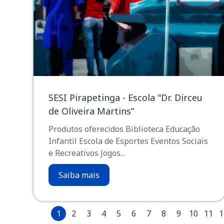
SESI Pirapetinga - Escola "Dr. Dirceu
de Oliveira Martins”
Produtos oferecidos Biblioteca Educação
Infantil Escola de Esportes Eventos Sociais
e Recreativos Jogos...
Saiba mais
1
2
3
4
5
6
7
8
9
10
11
1