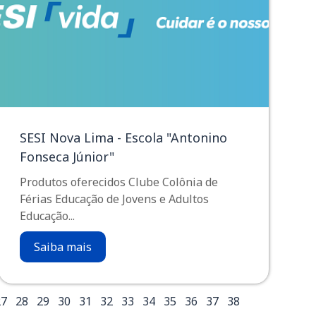
SESI Nova Lima - Escola "Antonino
Fonseca Júnior"
Produtos oferecidos Clube Colônia de
Férias Educação de Jovens e Adultos
Educação...
Saiba mais
27
28
29
30
31
32
33
34
35
36
37
38