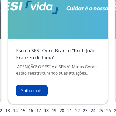
Escola SESI Ouro Branco "Prof. João
Franzen de Lima"
ATENÇÃO! O SESI e o SENAI Minas Gerais
estão reestruturando suas atuações...
Saiba mais
2
13
14
15
16
17
18
19
20
21
22
23
24
25
26