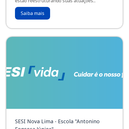
estão reestruturando suas atuações...
Saiba mais
SESI Nova Lima - Escola "Antonino
Fonseca Júnior"