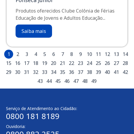
Produtos oferecidos Clube Colônia de Férias
Educação de Jovens e Adultos Educação...
Saiba mais
1
2
3
4
5
6
7
8
9
10
11
12
13
14
15
16
17
18
19
20
21
22
23
24
25
26
27
28
29
30
31
32
33
34
35
36
37
38
39
40
41
42
43
44
45
46
47
48
49
Serviço de Atendimento ao Cidadão:
0800 181 8189
Ouvidoria:
0800 882 2525​