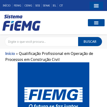
INÍCIO
FIEMG
CIEMG
SESI
SENAI
IEL
CIT
BUSCAR
»
Qualificação Profissional em Operação de
Início
Processos em Construção Civil