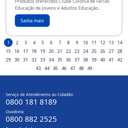
Produtos oferecidos Clube Colônia de Férias
Educação de Jovens e Adultos Educação...
Saiba mais
1
2
3
4
5
6
7
8
9
10
11
12
13
14
15
16
17
18
19
20
21
22
23
24
25
26
27
28
29
30
31
32
33
34
35
36
37
38
39
40
41
42
43
44
45
46
47
48
49
Serviço de Atendimento ao Cidadão:
0800 181 8189
Ouvidoria:
0800 882 2525​