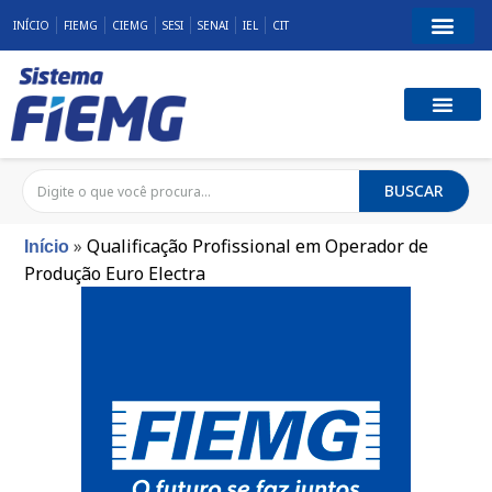
INÍCIO
FIEMG
CIEMG
SESI
SENAI
IEL
CIT
BUSCAR
»
Qualificação Profissional em Operador de
Início
Produção Euro Electra