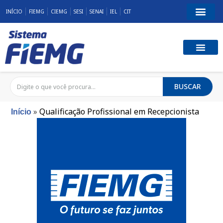
INÍCIO
FIEMG
CIEMG
SESI
SENAI
IEL
CIT
BUSCAR
»
Qualificação Profissional em Recepcionista
Início