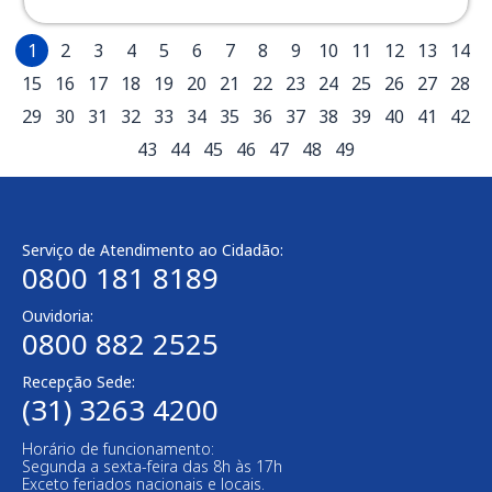
1
2
3
4
5
6
7
8
9
10
11
12
13
14
15
16
17
18
19
20
21
22
23
24
25
26
27
28
29
30
31
32
33
34
35
36
37
38
39
40
41
42
43
44
45
46
47
48
49
Serviço de Atendimento ao Cidadão:
0800 181 8189
Ouvidoria:
0800 882 2525​
Recepção Sede:
(31) 3263 4200
Horário de funcionamento:
Segunda a sexta-feira das 8h às 17h
Exceto feriados nacionais e locais.