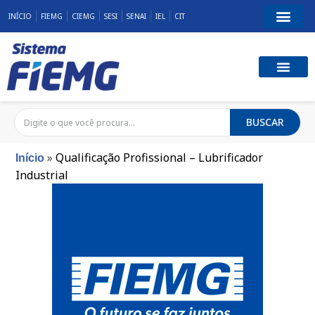
INÍCIO
FIEMG
CIEMG
SESI
SENAI
IEL
CIT
BUSCAR
»
Qualificação Profissional – Lubrificador
Início
Industrial