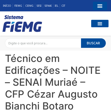
INÍCIO
FIEMG
CIEMG
SESI
SENAI
IEL
CIT
BUSCAR
Técnico em
Edificações – NOITE
– SENAI Muriaé –
CFP Cézar Augusto
Bianchi Botaro