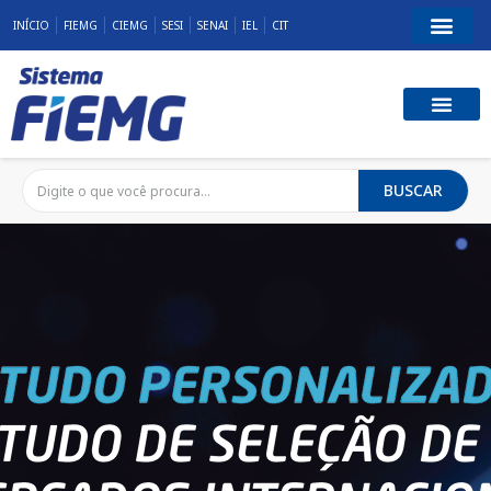
INÍCIO
FIEMG
CIEMG
SESI
SENAI
IEL
CIT
BUSCAR