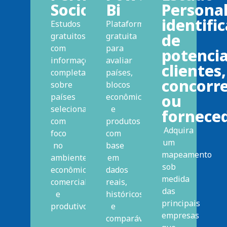
Socioeconômico
Bi
Personal
identifi
Estudos
Plataforma
de
gratuitos
gratuita
com
para
potencia
informações
avaliar
clientes,
completas
países,
concorr
sobre
blocos
ou
países
econômicos
selecionados,
e
fornece
com
produtos
Adquira
foco
com
um
no
base
mapeamento
ambiente
em
sob
econômico,
dados
medida
comercial
reais,
das
e
históricos
principais
produtivo.
e
empresas
comparáveis,