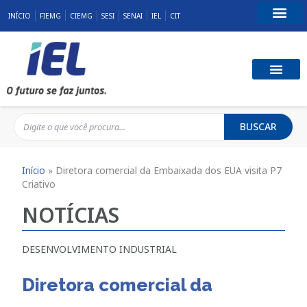
INÍCIO
FIEMG
CIEMG
SESI
SENAI
IEL
CIT
Fale Conosco
BUSCAR
Início
»
Diretora comercial da Embaixada dos EUA visita P7
Criativo
NOTÍCIAS
DESENVOLVIMENTO INDUSTRIAL
Diretora comercial da