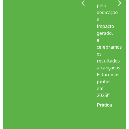
Acredito
pela
que
dedicação
este
e
eram
é
impacto
apenas
gerado,
o
e
início
celebramos
de
os
ações
resultados
e
alcançados.
parcerias
Estaremos
com
juntos
o
em
propósito
2025!”
de
Prática
fazer
a
diferença.”