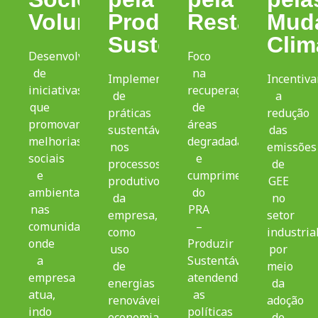
Voluntários
Produção
Restauraçã
Mud
Sustentável
Clim
Desenvolvimento
Foco
de
na
Implementação
Incentiva
iniciativas
recuperação
de
a
que
de
práticas
redução
promovam
áreas
sustentáveis
das
melhorias
degradadas
nos
emissões
sociais
e
processos
de
e
cumprimento
produtivos
GEE
ambientais
do
da
no
nas
PRA
empresa,
setor
comunidades
–
como
industria
onde
Produzir
uso
por
a
Sustentável,
de
meio
empresa
atendendo
energias
da
atua,
as
renováveis,
adoção
indo
políticas
economia
de