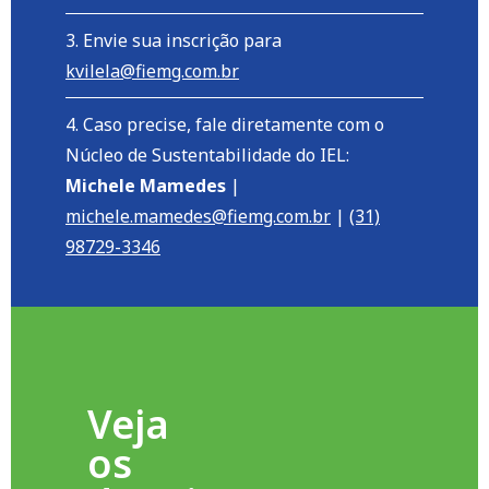
Envie sua inscrição para
kvilela@fiemg.com.br
Caso precise, fale diretamente com o
Núcleo de Sustentabilidade do IEL:
Michele Mamedes
|
michele.mamedes@fiemg.com.br
|
(31)
98729-3346
“Foi
Veja
uma
os
grande
satisfação