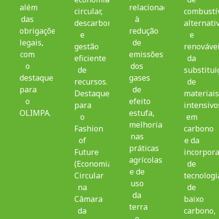
além
relacionadas
circular,
combustí
das
à
descarbonização
alternati
obrigações
redução
e
e
legais,
de
gestão
renovávei
com
emissões
eficiente
da
o
dos
de
substitui
destaque
gases
recursos.
de
para
de
Destaque
materiais
o
efeito
para
intensivo
OLIMPA.
estufa,
o
em
melhoria
Fashion
carbono
nas
of
e da
práticas
Future
incorpor
agrícolas
(Economia
de
e de
Circular
tecnologi
uso
na
de
da
Câmara
baixo
terra
da
carbono,
e