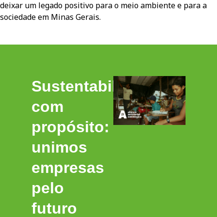
deixar um legado positivo para o meio ambiente e para a
sociedade em Minas Gerais.
Sustentabilidade
com
propósito:
unimos
empresas
pelo
futuro