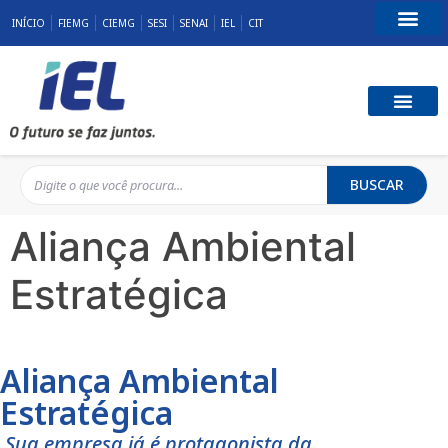
INÍCIO
FIEMG
CIEMG
SESI
SENAI
IEL
CIT
Fale Conosco
BUSCAR
Aliança Ambiental
Estratégica
Aliança Ambiental
Estratégica
Sua empresa já é protagonista da