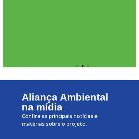
Alane
Eva
Rodrigues
dos
Santos
XCMG
Brasil
Aliança Ambiental
na mídia
Confira as principais notícias e
matérias sobre o projeto.