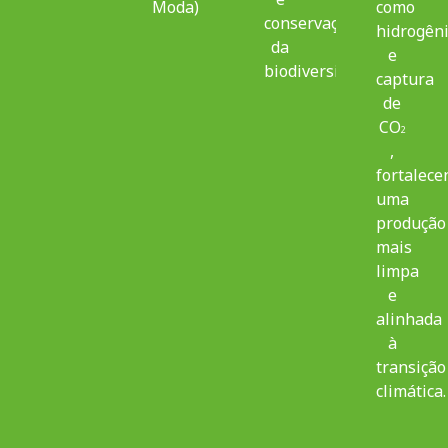
Moda)
como
conservação
hidrogên
da
e
biodiversidade.
captura
de
CO
2
,
fortalece
uma
produção
mais
limpa
e
alinhada
à
transição
climática.