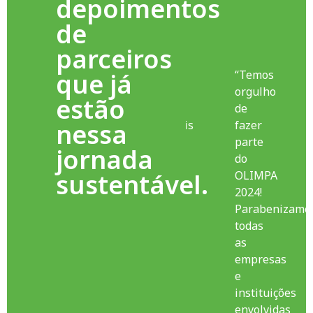
depoimentos
participar
de
de
um
parceiros
projeto
que já
que
“Temos
aborda
orgulho
estão
questões
de
nessa
socioambientais
fazer
e
parte
jornada
promove
do
sustentável.
o
OLIMPA
bem-
2024!​
estar
Parabenizamo
dos
todas
colaboradores,
as
suas
empresas
famílias
e
e a
instituições
comunidade.
envolvidas