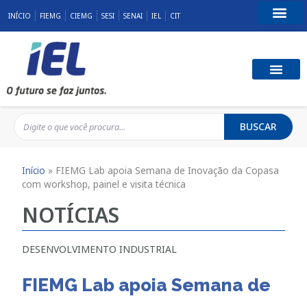
INÍCIO
FIEMG
CIEMG
SESI
SENAI
IEL
CIT
Fale Conosco
BUSCAR
Início
»
FIEMG Lab apoia Semana de Inovação da Copasa
com workshop, painel e visita técnica
NOTÍCIAS
DESENVOLVIMENTO INDUSTRIAL
FIEMG Lab apoia Semana de