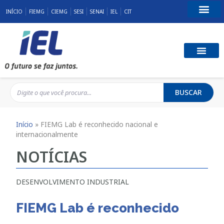
INÍCIO
FIEMG
CIEMG
SESI
SENAI
IEL
CIT
Fale Conosco
BUSCAR
Início
»
FIEMG Lab é reconhecido nacional e
internacionalmente
NOTÍCIAS
DESENVOLVIMENTO INDUSTRIAL
FIEMG Lab é reconhecido