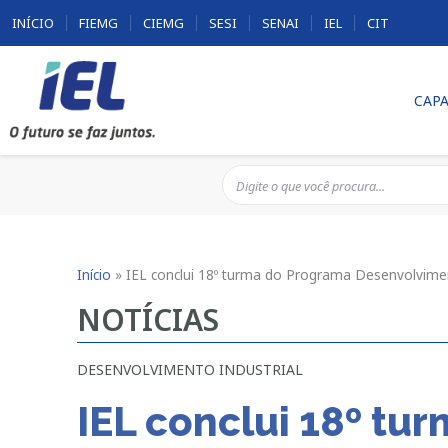
INÍCIO
FIEMG
CIEMG
SESI
SENAI
IEL
CIT
CAPA
Início
»
IEL conclui 18º turma do Programa Desenvolvime
NOTÍCIAS
DESENVOLVIMENTO INDUSTRIAL
IEL conclui 18º t