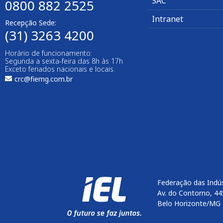
SAC
0800 882 2525
Intranet
Recepção Sede:
(31) 3263 4200
Horário de funcionamento:
Segunda a sexta-feira das 8h às 17h
Exceto feriados nacionais e locais.
crc@fiemg.com.br
Federação das Indús
Av. do Contorno, 44
Belo Horizonte/MG 
Enviar
btn-02
btn-03
btn-04