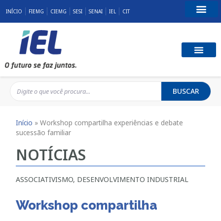
INÍCIO
FIEMG
CIEMG
SESI
SENAI
IEL
CIT
Fale Conosco
BUSCAR
Início
»
Workshop compartilha experiências e debate
sucessão familiar
NOTÍCIAS
ASSOCIATIVISMO
,
DESENVOLVIMENTO INDUSTRIAL
Workshop compartilha