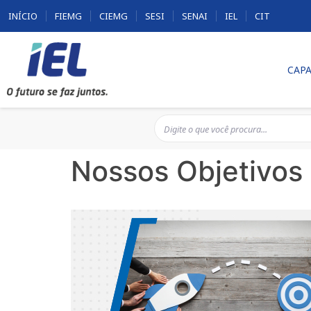
INÍCIO
FIEMG
CIEMG
SESI
SENAI
IEL
CIT
CAPA
Nossos Objetivos