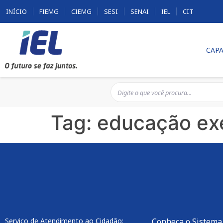
INÍCIO
FIEMG
CIEMG
SESI
SENAI
IEL
CIT
CAPA
Tag:
educação exe
Serviço de Atendimento ao Cidadão:
Conheça o Sistema