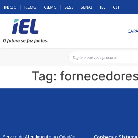
INÍCIO
FIEMG
CIEMG
SESI
SENAI
IEL
CIT
CAPA
Tag:
fornecedore
Serviço de Atendimento ao Cidadão:
Conheça o Sistema