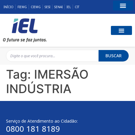
INÍCIO
FIEMG
CIEMG
SESI
SENAI
IEL
CIT
Fale Conosco
BUSCAR
Tag:
IMERSÃO
INDÚSTRIA
Serviço de Atendimento ao Cidadão:
0800 181 8189