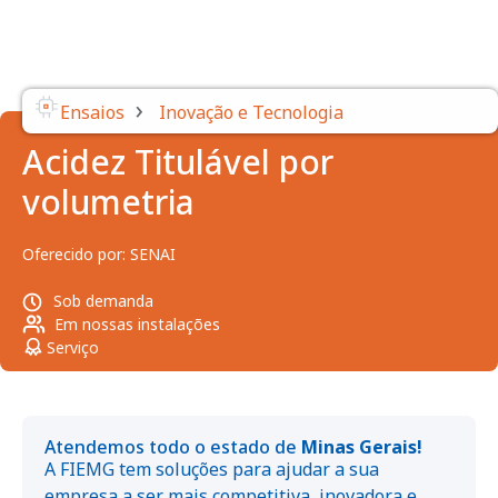
›
Ensaios
Inovação e Tecnologia
Acidez Titulável por
volumetria
Oferecido por:
SENAI
Sob demanda
Em nossas instalações
Serviço
Atendemos todo o estado de
Minas Gerais!
A FIEMG tem soluções para ajudar a sua
empresa a ser mais competitiva, inovadora e