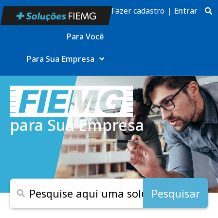
Fazer cadastro
|
Entrar
Para Você
Para Sua Empresa
para Sua Empresa
Pesquisar